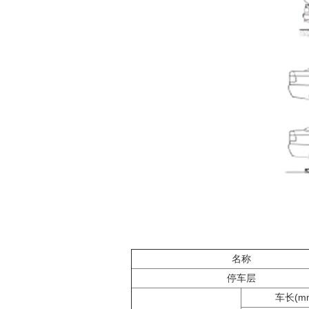
名称
停车层
车长(m