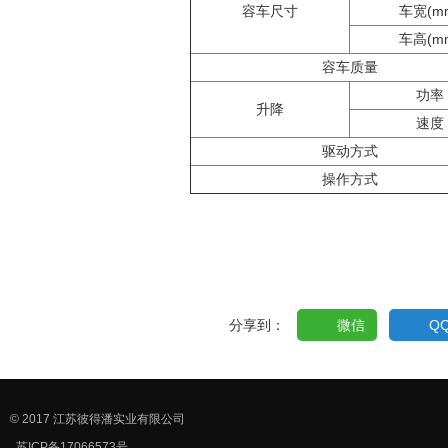
容车尺寸
车宽(m
车高(m
容车质量
功率
升降
速度
驱动方式
操作方式
分享到：
微信
Q
© 2017 江苏彼得潘实业有限公司
苏ICP备17066573号