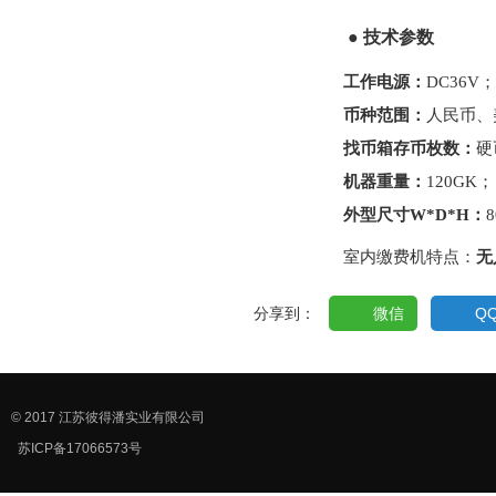
● 技术参数
工作电源：
DC36V；
币种范围：
人民币、
找币箱存币枚数：
硬
机器重量：
120GK；
外型尺寸W*D*H：
8
室内缴费机特点：
无
分享到：
微信
Q
© 2017 江苏彼得潘实业有限公司
苏ICP备17066573号